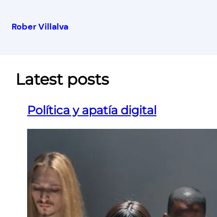
Rober Villalva
Latest posts
Política y apatía digital