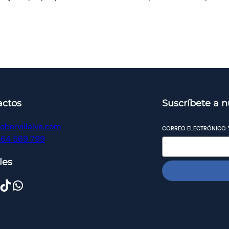
actos
Suscríbete a n
obervillalva.com
CORREO ELECTRÓNICO
964 569 799
les